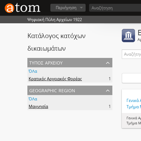
Περιήγηση
Ψηφιακή Πύλη Αρχείων 1922
Κατάλογος κατόχων
Α
δικαιωμάτων
τύπος αρχείου
ΌΛα
Κρατικός Αρχειακός Φορέας
1
geographic region
ΌΛα
Γενικά 
Μαγνησία
1
Τμήμα 
Γενικά Α
Τμήμα Μ