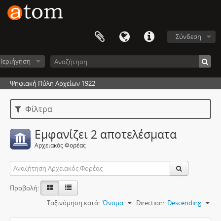
Σύνδεση
Περιήγηση
Ψηφιακή Πύλη Αρχείων 1922
Φίλτρα
Εμφανίζει 2 αποτελέσματα
Αρχειακός Φορέας
Προβολή:
Ταξινόμηση κατά:
Όνομα
Direction:
Descending