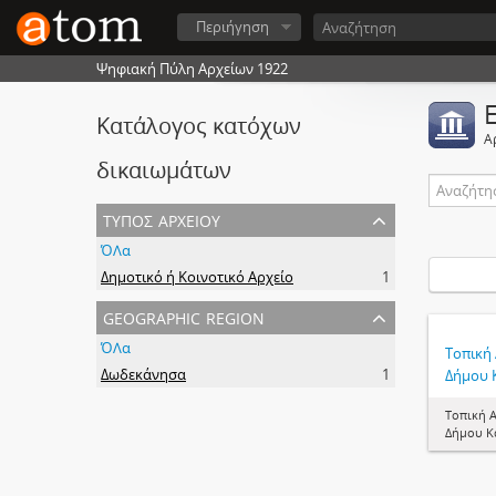
Περιήγηση
Ψηφιακή Πύλη Αρχείων 1922
Κατάλογος κατόχων
Α
δικαιωμάτων
τύπος αρχείου
ΌΛα
Δημοτικό ή Κοινοτικό Αρχείο
1
geographic region
ΌΛα
Τοπική
Δωδεκάνησα
1
Δήμου 
Τοπική 
Δήμου Κ