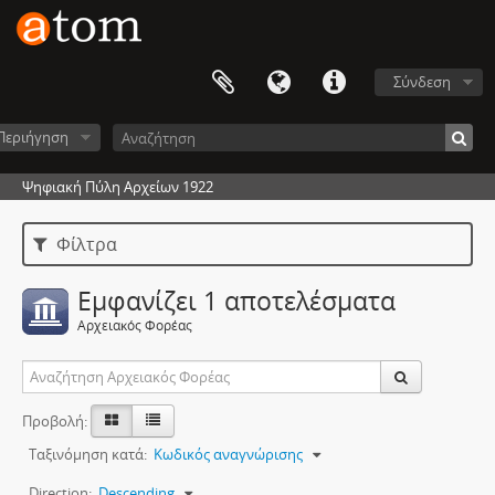
Σύνδεση
Περιήγηση
Ψηφιακή Πύλη Αρχείων 1922
Φίλτρα
Εμφανίζει 1 αποτελέσματα
Αρχειακός Φορέας
Προβολή:
Ταξινόμηση κατά:
Κωδικός αναγνώρισης
Direction:
Descending