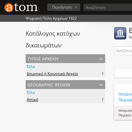
Περιήγηση
Ψηφιακή Πύλη Αρχείων 1922
Κατάλογος κατόχων
Α
δικαιωμάτων
τύπος αρχείου
ΌΛα
Δημοτικό ή Κοινοτικό Αρχείο
1
geographic region
ΌΛα
Ιστορι
Αττική
1
Πειραι
Ιστορικ
Πειραιά