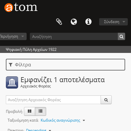
Σύνδεση
Περιήγηση
Ψηφιακή Πύλη Αρχείων 1922
Φίλτρα
Εμφανίζει 1 αποτελέσματα
Αρχειακός Φορέας
Προβολή:
Ταξινόμηση κατά:
Κωδικός αναγνώρισης
Direction:
Descending