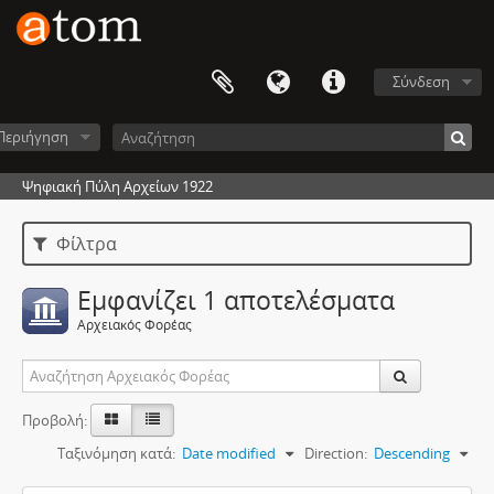
Σύνδεση
Περιήγηση
Ψηφιακή Πύλη Αρχείων 1922
Φίλτρα
Εμφανίζει 1 αποτελέσματα
Αρχειακός Φορέας
Προβολή:
Ταξινόμηση κατά:
Date modified
Direction:
Descending