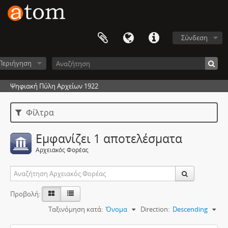
Σύνδεση
Περιήγηση
Ψηφιακή Πύλη Αρχείων 1922
Φίλτρα
Εμφανίζει 1 αποτελέσματα
Αρχειακός Φορέας
Προβολή:
Ταξινόμηση κατά:
Όνομα
Direction:
Descending