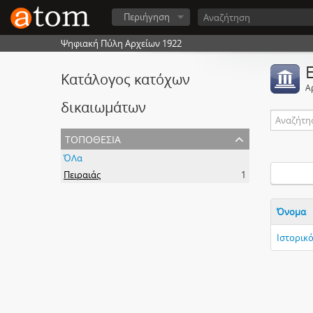
Περιήγηση
Ψηφιακή Πύλη Αρχείων 1922
Κατάλογος κατόχων
Α
δικαιωμάτων
τοποθεσία
ΌΛα
Πειραιάς
1
Όνομα
Ιστορικ