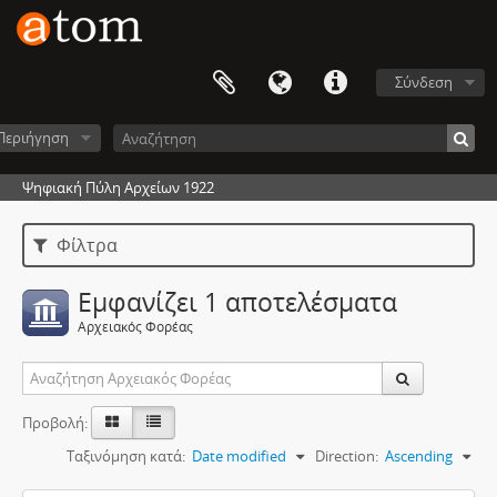
Σύνδεση
Περιήγηση
Ψηφιακή Πύλη Αρχείων 1922
Φίλτρα
Εμφανίζει 1 αποτελέσματα
Αρχειακός Φορέας
Προβολή:
Ταξινόμηση κατά:
Date modified
Direction:
Ascending