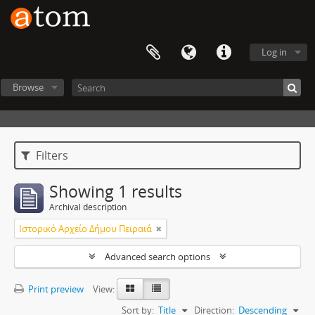
Log in
Browse
Filters
Showing 1 results
Archival description
Ιστορικό Αρχείο Δήμου Πειραιά
Advanced search options
Print preview
View:
Sort by:
Title
Direction:
Descending