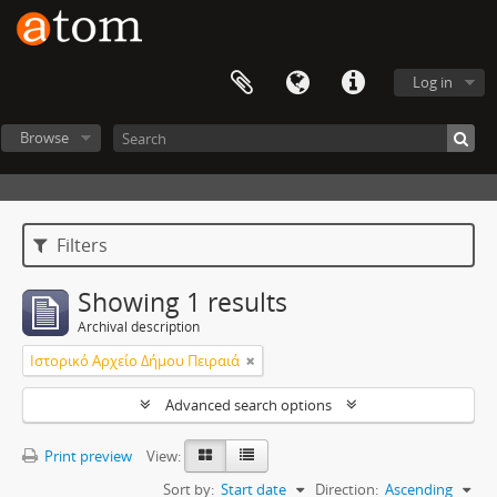
Log in
Browse
Filters
Showing 1 results
Archival description
Ιστορικό Αρχείο Δήμου Πειραιά
Advanced search options
Print preview
View:
Sort by:
Start date
Direction:
Ascending