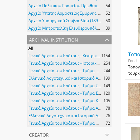
Αρχείο Πολιτικού Γραφείου Πρωθυπουργού
54
Αρχείο Ύπατης Αρμοστείας Σμύρνης, Διεύθυνσης Οικονομικών
52
Αρχείο Υπουργικού Συμβουλίου (1897-1977)
50
Αρχείο Μητροπολίτη Ελευθερουπόλεως Σωφρονίου (Κ85α-ε)
39
archival institution
All
Τοπο
Γενικά Αρχεία του Κράτους - Κεντρική Υπηρεσία
1154
Fonds
Γενικά Αρχεία του Κράτους - Ιστορικό Αρχείο Μακεδονίας
254
Τοπογ
Γενικά Αρχεία του Κράτους - Τμήμα Μαγνησίας
244
τουρκ
Ελληνικό Λογοτεχνικό και Ιστορικό Αρχείο του Μορφωτικού Ιδρύματος της Εθνικής Τραπέζης (ΕΛΙΑ- ΜΙΕΤ)
199
Γενικά Αρχεία του Κράτους - Τμήμα Σύρου
149
Γενικά Αρχεία του Κράτους - Τμήμα Σερρών
120
Γενικά Αρχεία του Κράτους - Τμήμα Καβάλας
105
Γενικά Αρχεία του Κράτους - Τμήμα Αιτωλοακαρνανίας
78
Ελληνικό Λογοτεχνικό και Ιστορικό Αρχείο του Μορφωτικού Ιδρύματος της Εθνικής Τραπέζης (ΕΛΙΑ- ΜΙΕΤ) (Θεσσαλονίκη)
76
Γενικά Αρχεία του Κράτους - Τμήμα Ημαθίας
72
creator