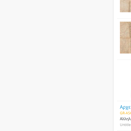
Αρχε
GR-ASC
Αλληλ
Untitl