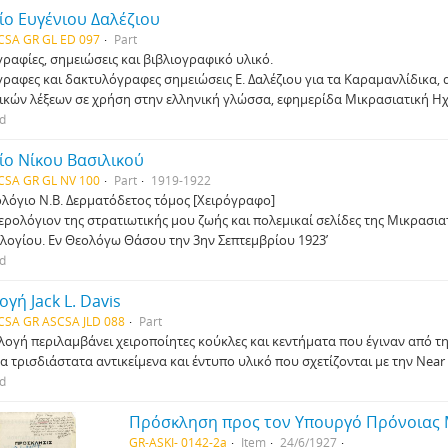
ίο Ευγένιου Δαλέζιου
CSA GR GL ED 097
Part
ραφίες, σημειώσεις και βιβλιογραφικό υλικό.
γραφες και δακτυλόγραφες σημειώσεις Ε. Δαλέζιου για τα Καραμανλίδικα
ικών λέξεων σε χρήση στην ελληνική γλώσσα, εφημερίδα Μικρασιατική Ηχ
ed
ίο Νίκου Βασιλικού
CSA GR GL NV 100
Part
1919-1922
λόγιο Ν.Β. Δερματόδετος τόμος [Χειρόγραφο]
μερολόγιον της στρατιωτικής μου ζωής και πολεμικαί σελίδες της Μικρασι
λογίου. Εν Θεολόγω Θάσου την 3ην Σεπτεμβρίου 1923’
ed
γή Jack L. Davis
CSA GR ASCSA JLD 088
Part
ογή περιλαμβάνει χειροποίητες κούκλες και κεντήματα που έγιναν από την N
α τρισδιάστατα αντικείμενα και έντυπο υλικό που σχετίζονται με την Near E
ed
GR-ASKI- 0142-2a
Item
24/6/1927