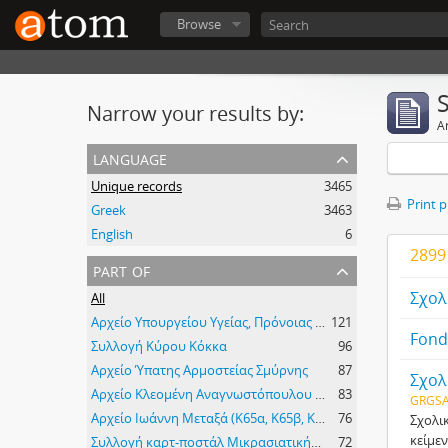
Browse
Narrow your results by:
Ar
language
Unique records
3465
Print 
Greek
3463
English
6
2899 
part of
Σχολ
All
Αρχείο Υπουργείου Υγείας, Πρόνοιας και Κοινωνικών Ασφαλίσεων
121
Fond
Συλλογή Κύρου Κόκκα
96
Αρχείο Ύπατης Αρμοστείας Σμύρνης
87
Σχολ
Αρχείο Κλεομένη Αναγνωστόπουλου (Κ413)
83
GRGSA
Αρχείο Ιωάννη Μεταξά (Κ65α, Κ65β, Κ65γ)
76
Σχολι
κείμεν
Συλλογή καρτ-ποστάλ Μικρασιατικής εκστρατείας
72