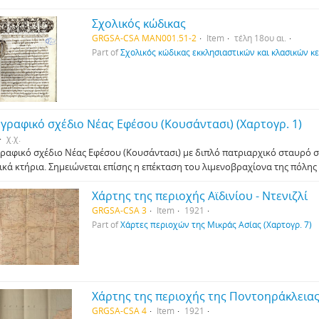
Σχολικός κώδικας
GRGSA-CSA MAN001.51-2
Item
τέλη 18ου αι.
Part of
Σχολικός κώδικας εκκλησιαστικών και κλασικών κ
γραφικό σχέδιο Νέας Εφέσου (Κουσάντασι) (Χαρτογρ. 1)
χ.χ.
ραφικό σχέδιο Νέας Εφέσου (Κουσάντασι) με διπλό πατριαρχικό σταυρό ση
ικά κτήρια. Σημειώνεται επίσης η επέκταση του λιμενοβραχίονα της πόλης
Χάρτης της περιοχής Αϊδινίου - Ντενιζλί
GRGSA-CSA 3
Item
1921
Part of
Χάρτες περιοχών της Μικράς Ασίας (Χαρτογρ. 7)
Χάρτης της περιοχής της Ποντοηράκλεια
GRGSA-CSA 4
Item
1921