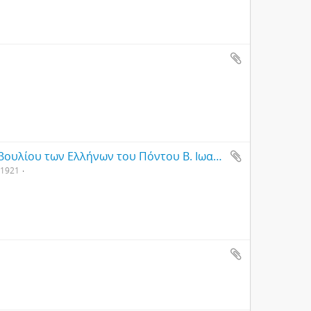
Επιστολή του Προέδρου του Εθνικού Συμβουλίου των Ελλήνων του Πόντου Β. Ιωαννίδη προς τον Ιωάννη Γεννάδιο με ημερομηνία 23/8 Μαρτίου 1921
 1921