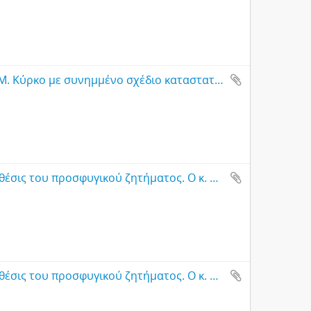
Πρόσκληση προς τον Υπουργό Πρόνοιας Μ. Κύρκο με συνημμένο σχέδιο καταστατικού Παμπροσφυγικού Κέντρου, Θεσσαλονίκη
Έντυπο φυλλάδιο με τίτλο: Η πραγματική θέσις του προσφυγικού ζητήματος. Ο κ. Κύρκος μαστιγώνει τους ανίερους εκμεταλευτάς. Μια ιστορική συνεδρίασις της Βουλής, Αθήνα
Έντυπο φυλλάδιο με τίτλο: Η πραγματική θέσις του προσφυγικού ζητήματος. Ο κ. Κύρκος μαστιγώνει τους ανίερους εκμεταλευτάς. Μια ιστορική συνεδρίασις της Βουλής, Αθήνα