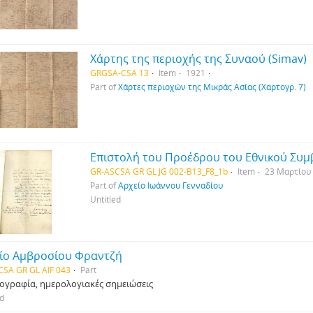
Χάρτης της περιοχής της Συναού (Simav)
GRGSA-CSA 13
Item
1921
Part of
Χάρτες περιοχών της Μικράς Ασίας (Χαρτογρ. 7)
GR-ASCSA GR GL JG 002-B13_F8_1b
Item
23 Μαρτίου
Part of
Aρχείο Ιωάννου Γενναδίου
Untitled
ίο Αμβροσίου Φραντζή
SA GR GL AIF 043
Part
ογραφία, ημερολογιακές σημειώσεις
ed