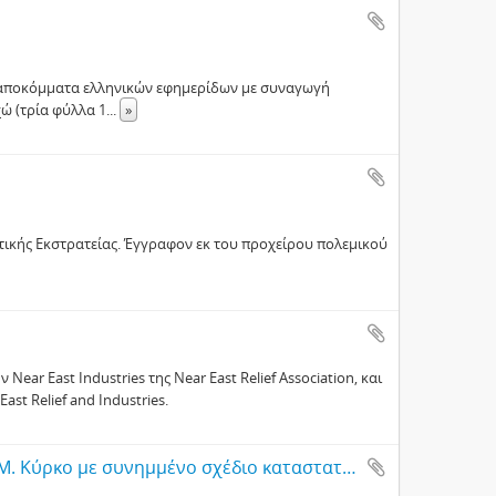
, αποκόμματα ελληνικών εφημερίδων με συναγωγή
ώ (τρία φύλλα 1
...
»
ατικής Εκστρατείας. Έγγραφον εκ του προχείρου πολεμικού
ear East Industries της Near East Relief Association, και
ast Relief and Industries.
Πρόσκληση προς τον Υπουργό Πρόνοιας Μ. Κύρκο με συνημμένο σχέδιο καταστατικού Παμπροσφυγικού Κέντρου, Θεσσαλονίκη