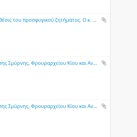
Έντυπο φυλλάδιο με τίτλο: Η πραγματική θέσις του προσφυγικού ζητήματος. Ο κ. Κύρκος μαστιγώνει τους ανίερους εκμεταλευτάς. Μια ιστορική συνεδρίασις της Βουλής, Αθήνα
Υπηρεσιακή αλληλογραφία μεταξύ Διοίκησης Σμύρνης, Φρουραρχείου Κίου και Ανώτατου Αντιπροσώπου σχετικά με μετακινήσεις προσφύγων για ανεύρεση εργασίας [1]
Υπηρεσιακή αλληλογραφία μεταξύ Διοίκησης Σμύρνης, Φρουραρχείου Κίου και Ανώτατου Αντιπροσώπου σχετικά με μετακινήσεις προσφύγων για ανεύρεση εργασίας [2]