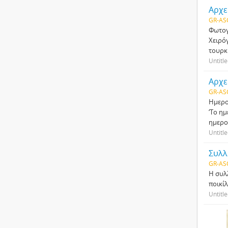
Αρχε
GR-AS
Φωτογ
Χειρό
τουρκ
Untitl
Αρχε
GR-AS
Ημερο
‘Το η
ημερο
Untitl
Συλλο
GR-AS
Η συλλ
ποικίλ
Untitl