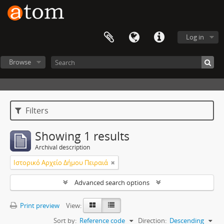
Log in
Browse
Filters
Showing 1 results
Archival description
Ιστορικό Αρχείο Δήμου Πειραιά
Advanced search options
Print preview
View:
Sort by:
Reference code
Direction:
Descending