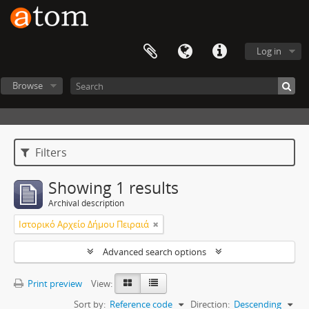
Log in
Browse
Filters
Showing 1 results
Archival description
Ιστορικό Αρχείο Δήμου Πειραιά
Advanced search options
Print preview
View:
Sort by:
Reference code
Direction:
Descending