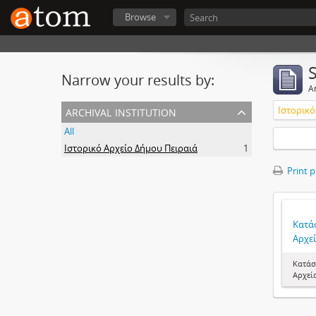
Browse
Narrow your results by:
Ar
archival institution
Ιστορικό
All
Ιστορικό Αρχείο Δήμου Πειραιά
1
Print 
Κατά
Αρχεί
Κατάσ
Αρχεί