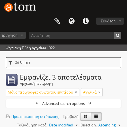
Σύνδεση
Περιήγηση
Ψηφιακή Πύλη Αρχείων 1922
Φίλτρα
Εμφανίζει 3 αποτελέσματα
Αρχειακή περιγραφή
Μόνο περιγραφές ανώτατου επιπέδου
Αγγλικά
Advanced search options
Προεπισκόπηση εκτύπωσης
Προβολή:
Ταξινόμηση κατά:
Date modified
Direction:
Ascending