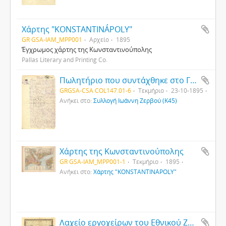
Χάρτης "KONSTANTINÁPOLY"
GR GSA-IAM_MPP001
Αρχείο
1895
Έγχρωμος χάρτης της Κωνσταντινούπολης
Pallas Literary and Printing Co.
Πωλητήριο που συντάχθηκε στο Γραφείο της Δημογεροντίας και του Μητροπολιτικού Συμβουλίου Κυδωνιών (σελίδα 1η)
GRGSA-CSA COL147.01-6
Τεκμήριο
23-10-1895
Ανήκει στο:
Συλλογή Ιωάννη Ζερβού (Κ45)
Χάρτης της Κωνσταντινούπολης
GR GSA-IAM_MPP001-1
Τεκμήριο
1895
Ανήκει στο:
Χάρτης "KONSTANTINÁPOLY"
Λαχείο εργοχείρων του Εθνικού Ζωγράφειου Παρθεναγωγείου