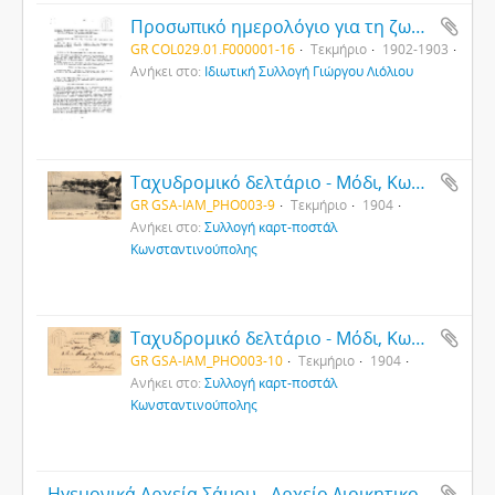
Προσωπικό ημερολόγιο για τη ζωή και τη δράση του Νικολάου Λιόλιου στα γεγονότα της Μικρασιατικής εκστρατείας (16)
GR COL029.01.F000001-16
Τεκμήριο
1902-1903
Ανήκει στο:
Ιδιωτική Συλλογή Γιώργου Λιόλιου
Ταχυδρομικό δελτάριο - Μόδι, Κωνσταντινούπολη (1)
GR GSA-IAM_PHO003-9
Τεκμήριο
1904
Ανήκει στο:
Συλλογή καρτ-ποστάλ
Κωνσταντινούπολης
Ταχυδρομικό δελτάριο - Μόδι, Κωνσταντινούπολη (2)
GR GSA-IAM_PHO003-10
Τεκμήριο
1904
Ανήκει στο:
Συλλογή καρτ-ποστάλ
Κωνσταντινούπολης
Ηγεμονικά Αρχεία Σάμου - Αρχείο Διοικητικού Γραφείου Σμύρνης