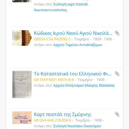
Ανήκει στο:
Συλλογή καρτ-ποστάλ
Κωνσταντινούπολης
Κώδικας Ιερού Ναού Αγιού Νικολάου Καισαρείας
GRGSA-CSA PAO593-2
Τεκμήριο
1809 - 1906
Ανήκει στο:
Αρχείο Ταμείου Ανταλλαξίμων
Το Καταστατικό του Ελληνικού Φιλανθρωπικού Συλλόγου της Τιφλίδας (1)
GR ThAP-b001 KMTh-B-8
Τεκμήριο
1906
Ανήκει στο:
Αρχείο Ελληνισμού Μαύρης Θάλασσας
Καρτ ποστάλ της Σμύρνης
GR GSA-IAM_COL056-6
Τεκμήριο
1906
Ανήκει στο:
Συλλογή Νικολάου Οικονόμου