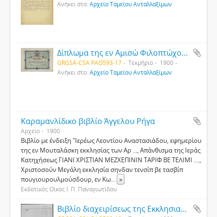
Ανήκει στο:
Αρχείο Ταμείου Ανταλλαξίμων
Δίπλωμα της εν Αμισώ Φιλοπτώχου Αλερφότητος "Ορθοδοξία"
GRGSA-CSA PAO593-17
Τεκμήριο
1900
Ανήκει στο:
Αρχείο Ταμείου Ανταλλαξίμων
Καραμανλίδικο βιβλίο Άγγελου Ρήγα
Αρχείο
1900
Βιβλίο με ένδειξη "Ιερέως Λεοντίου Αναστασιάδου, εφημερίου
της εν Μουταλάσκη εκκλησίας των Αρ ..., Απάνθισμα της Ιεράς
Κατηχήσεως ΓΙΑΝΙ ΧΡΙΣΤΙΑΝ ΜΕΖΧΕΠΙΝΙΝ ΤΑΡΙΦ ΒΕ ΤΕΛΙΜΙ ....,
Χριστοσούν Μεγάλη εκκλησία σηνδαν τενσίπ βε τασβίπ
πουγιουρουλμούσδουρ, εν Κω
...
»
Εκδοτικός Οίκος Ι. Π. Παναγιωτίδου
Βιβλίο διαχειρίσεως της Εκκλησιαστικής Επιτροπής της κοινότητας Παντειχίου Χαλκηδόνας