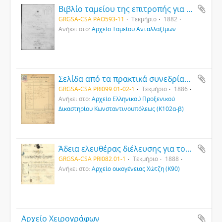
Βιβλίο ταμείου της επιτροπής για την ανέγερση της εκκλησίας του Αγίου Γεωργίου Παντειχίου
GRGSA-CSA PAO593-11
Τεκμήριο
1882
Ανήκει στο:
Αρχείο Ταμείου Ανταλλαξίμων
Σελίδα από τα πρακτικά συνεδρίασης του Ελληνικού Προξενικού Δικαστηρίου Κωνσταντινούπολης
GRGSA-CSA PRI099.01-02-1
Τεκμήριο
1886
Ανήκει στο:
Αρχείο Ελληνικού Προξενικού
Δικαστηρίου Κωνσταντινουπόλεως (Κ102α-β)
Άδεια ελευθέρας διέλευσης για τον Οθωμανό υπήκοο Χώτζη
GRGSA-CSA PRI082.01-1
Τεκμήριο
1888
Ανήκει στο:
Αρχείο οικογένειας Χώτζη (Κ90)
Αρχείο Χειρογράφων