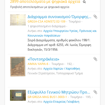
2899 αποτελέσματα με ψηφιακά αρχεία
Προβολή αποτελεσμάτων με ψηφιακά αρχεία
Διάγραμμα συνοικισμού Όμορφης Εκκλησιάς Νέας Ιωνίας
GRGSA-CSA ADM372.02-109
Τεκμήριο
1 ψηφιοποιημένο διάγραμμα
Ανήκει στο:
Αρχείο Υπουργείου Υγείας, Πρόνοιας και
Κοινωνικών Ασφαλίσεων
Σειρά Διαγράμματα, αριθμός φακέλου 198/1:
Διάγραμμα υπ’ αριθ. 6255, «Ν. Ιωνία, Ώμορφη
Εκκλησιά», 15/3/1956.
«Ποντοηράκλεια»
ΑΙΜΧΑ/ ΧΑΡΙΑ-6
Τεκμήριο
192;
Ανήκει στο:
Αρχείο Χαρτών / Χαρτοθήκη
Γενικόν Στρατηγείον, Τοπογραφικό Τμήμα
Εξώφυλλο Γενικού Μητρώου Προσωπικού Α’ και Γ’ εργοστασίου
GR GRGSA-MAG BUS1-3003-1
Τεκμήριο
195;
Ανήκει στο:
Αρχείο Εταιρείας Γκλαβάνη