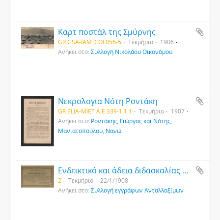
Καρτ ποστάλ της Σμύρνης
GR GSA-IAM_COL056-5
Τεκμήριο
1906
Ανήκει στο:
Συλλογή Νικολάου Οικονόμου
Νεκρολογία Νότη Ροντάκη
GR ELIA-MIET Α.Ε.339-1.1.1
Τεκμήριο
1907
Ανήκει στο:
Ροντάκης, Γιώργος και Νότης,
Μανιατοπούλου, Νανώ
Ενδεικτικό και άδεια διδασκαλίας από την Ιερά Μητρόπολη Καισαρείας
2
Τεκμήριο
22/1/1908
Ανήκει στο:
Συλλογή εγγράφων Ανταλλαξίμων