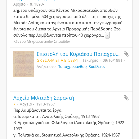
Αρχείο
π. 1890-
Σήμερα υπάρχουν στο Κέντρο Μικρασιατικών Σπουδών
κατατεθειμένα 504 χειρόγραφα, από όλες τις περιοχές της
Μικράς Ασίας καταταγμένα και αυτά κατά την γεωγραφική
έννοια που διέπει το Αρχείο Προφορικής Παράδοσης. Στο
σύνολο περιλαμβάνονται περίπου 40 χειρόγρα
...
»
Κέντρο Μικρασιατικών Σπουδών
Επιστολή του Κυριάκου Παπαχρυσάνθου προς τον αδελφό του Βασίλειο στα καραμανλίδικα
GR ELIA-MIET Α.Ε. 588-1
Τεκμήριο
09/10/1891
Ανήκει στο:
Παπαχρυσάνθου, Βασίλειος
Αρχείο Μιλτιάδη Σαραντή
7
Αρχείο
1913-1967
Περιλαμβάνονται τα έργα:
α. Ιστορικά της Ανατολικής Θράκης, 1913-1967
β. Αρχαιολογικά και Φιλολογικά (Ανατολικής Θράκης), 1922-
1967
γ. Πολιτικά και διοικητικά Ανατολικής Θράκης, 1924-1967