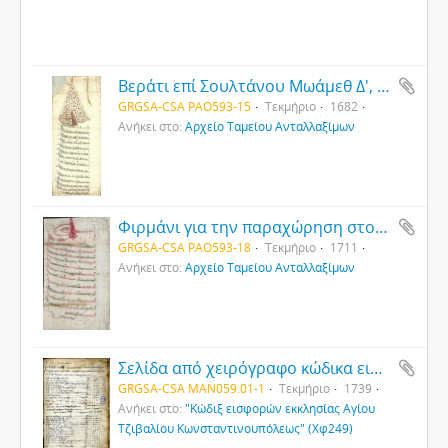
Βεράτι επί Σουλτάνου Μωάμεθ Δ', προς τον Μητροπολίτη Γρηγόριο των Καζάδων Γκουμούσχανέ και Καραχισάρ Σαρκή, Σερπάν και Γκιουρτούν και των χωρίων του. Στο κείμενο οι Ρωμιοί αποκαλούνται Kafir (άπιστοι).
GRGSA-CSA PAO593-15
Τεκμήριο
1682
Ανήκει στο:
Αρχείο Ταμείου Ανταλλαξίμων
Φιρμάνι για την παραχώρηση στον Σαχίν Καλφά του φόρου πέντε σπιτιών της Κερμύρας
GRGSA-CSA PAO593-18
Τεκμήριο
1711
Ανήκει στο:
Αρχείο Ταμείου Ανταλλαξίμων
Σελίδα από χειρόγραφο κώδικα εισφορών εκκλησίας Αγίου Τζιβαλίου Κωνσταντινουπόλεως (1)
GRGSA-CSA MAN059.01-1
Τεκμήριο
1739
Ανήκει στο:
"Κώδιξ εισφορών εκκλησίας Αγίου
Τζιβαλίου Κωνσταντινουπόλεως" (Χφ249)