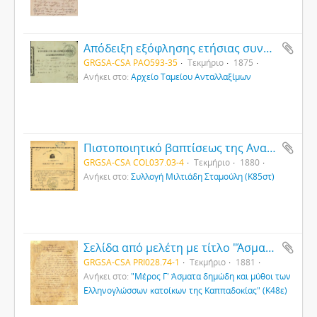
Απόδειξη εξόφλησης ετήσιας συνδρομής της εν Κωνσταντινουπόλει Φιλεκπαιδευτικής Μακεδονικής Αδελφότητας
GRGSA-CSA PAO593-35
Τεκμήριο
1875
Ανήκει στο:
Αρχείο Ταμείου Ανταλλαξίμων
Πιστοποιητικό βαπτίσεως της Αναστασίας Σταμούλη (Ιερά Μητρόπολη Σηλυβρίας)
GRGSA-CSA COL037.03-4
Τεκμήριο
1880
Ανήκει στο:
Συλλογή Μιλτιάδη Σταμούλη (Κ85στ)
Σελίδα από μελέτη με τίτλο "Άσματα δημώδη και μύθοι των Ελληνογλώσσων κατοίκων της Καππαδοκίας" (1)
GRGSA-CSA PRI028.74-1
Τεκμήριο
1881
Ανήκει στο:
"Μέρος Γ' Άσματα δημώδη και μύθοι των
Ελληνογλώσσων κατοίκων της Καππαδοκίας" (Κ48ε)