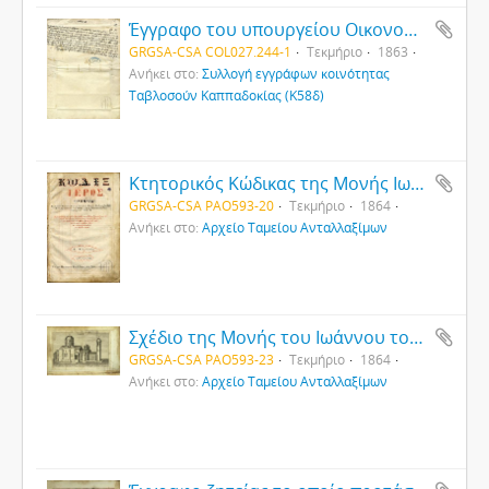
Έγγραφο του υπουργείου Οικονομικών προς την υποδιοίκηση Καισαρείας αναφορικά με τη σύνταξη καταλόγου πόλεων και χωριών με ελληνικούς πληθυσμούς
GRGSA-CSA COL027.244-1
Τεκμήριο
1863
Ανήκει στο:
Συλλογή εγγράφων κοινότητας
Ταβλοσούν Καππαδοκίας (Κ58δ)
Κτητορικός Κώδικας της Μονής Ιωάννου του Προδρόμου Τυάνων (Ντενεΐ) στον οποιο καταγράφονται τα ονόματα των συνδρομητών υπέρ της Μονής και της παρ' αυτής Σχολής
GRGSA-CSA PAO593-20
Τεκμήριο
1864
Ανήκει στο:
Αρχείο Ταμείου Ανταλλαξίμων
Σχέδιο της Μονής του Ιωάννου του Προδρόμου στα Τύανα (Ντενεΐ) Ικονίου επικολλημένο σε κώδικα της Μονής
GRGSA-CSA PAO593-23
Τεκμήριο
1864
Ανήκει στο:
Αρχείο Ταμείου Ανταλλαξίμων