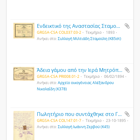
Ενδεικτικό της Αναστασίας Σταμούλη από το Ζάππειο Παρθεναγωγείο Κωνσταντινούπολης
GRGSA-CSA COL037.03-2
Τεκμήριο
1893
Ανήκει στο:
Συλλογή Μιλτιάδη Σταμούλη (Κ85στ)
Άδεια γάμου από την Ιερά Μητρόπολη Καισαρείας
GRGSA-CSA PRI008.01-2
Τεκμήριο
06/02/1894
Ανήκει στο:
Αρχείο οικογένειας Αλέξανδρου
Νικολαΐδη (Κ378)
Πωλητήριο που συντάχθηκε στο Γραφείο της Δημογεροντίας και του Μητροπολιτικού Συμβουλίου Κυδωνιών (σελίδα 2η)
GRGSA-CSA COL147.01-7
Τεκμήριο
23-10-1895
Ανήκει στο:
Συλλογή Ιωάννη Ζερβού (Κ45)