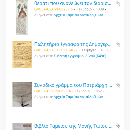
Βεράτι που ανανεώνει τον διορισμό του Μητροπολίτη Νεοφύτου με την ευκαρία της ανάρρησης στο θρόνο του Σουλτάνου Μετζήτ
GRGSA-CSA PAO593-16
Τεκμήριο
1839
Ανήκει στο:
Αρχείο Ταμείου Ανταλλαξίμων
Πωλητήριο έγγραφο της Δημογεροντίας Αίνου
GRGSA-CSA COL027.240-2
Τεκμήριο
1839
Ανήκει στο:
Συλλογή εγγράφων Αίνου (Κ49ι')
Συνοδικό γράμμα του Πατριάρχη Ανθίμου για την επίλυση διαφορών μεταξύ κατοίκων συνοικίας της Αδριανούπολης και ενός μετοχίου της Λαύρας
GRGSA-CSA PAO593-4
Τεκμήριο
1852
Ανήκει στο:
Αρχείο Ταμείου Ανταλλαξίμων
Βιβλίο Ταμείου της Μονής Τιμίου Προδρόμου στην Καισάρεια της Καππαδοκίας