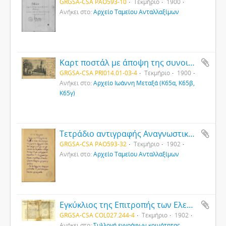
GRGSA-CSA PAO593-10
Τεκμήριο
1900
Ανήκει στο:
Αρχείο Ταμείου Ανταλλαξίμων
Καρτ ποστάλ με άποψη της συνοικίας Μπέλλα Βίστα της Σμύρνης
GRGSA-CSA PRI014.01-03-4
Τεκμήριο
1900
Ανήκει στο:
Αρχείο Ιωάννη Μεταξά (Κ65α, Κ65β,
Κ65γ)
Τετράδιο αντιγραφής Αναγνωστικού μαθητή Γ΄ ταξης σχολείου στην Άγκυρα (1)
GRGSA-CSA PAO593-32
Τεκμήριο
1902
Ανήκει στο:
Αρχείο Ταμείου Ανταλλαξίμων
Εγκύκλιος της Επιτροπής των Ελεών υπέρ των Φιλανθρωπικών Καταστημάτων Κωνσταντινούπολης προς την ορθόδοξη Κοινότητα Ταβλοσούν
GRGSA-CSA COL027.244-4
Τεκμήριο
1902
Ανήκει στο:
Συλλογή εγγράφων κοινότητας