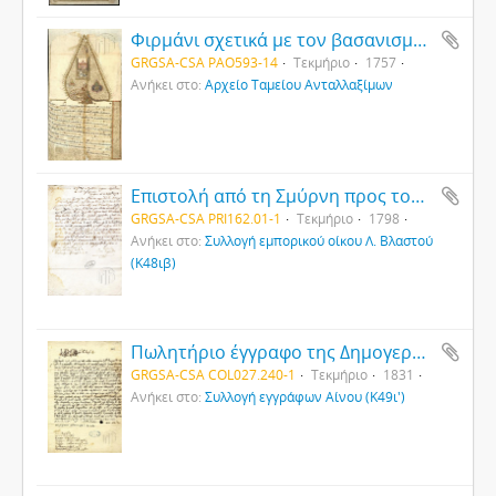
Φιρμάνι σχετικά με τον βασανισμό χριστιανών της περιοχής της Νίγδης (Καππαδοκίας) εξαιτίας καθυστερήσεων στην πληρωμή των φόρων, 1171 [1757]
GRGSA-CSA PAO593-14
Τεκμήριο
1757
Ανήκει στο:
Αρχείο Ταμείου Ανταλλαξίμων
Επιστολή από τη Σμύρνη προς τον Δημήτριο Παπαρηγόπουλο στην Κωνσταντινούπολη
GRGSA-CSA PRI162.01-1
Τεκμήριο
1798
Ανήκει στο:
Συλλογή εμπορικού οίκου Λ. Βλαστού
(Κ48ιβ)
Πωλητήριο έγγραφο της Δημογεροντίας Αίνου
GRGSA-CSA COL027.240-1
Τεκμήριο
1831
Ανήκει στο:
Συλλογή εγγράφων Αίνου (Κ49ι')