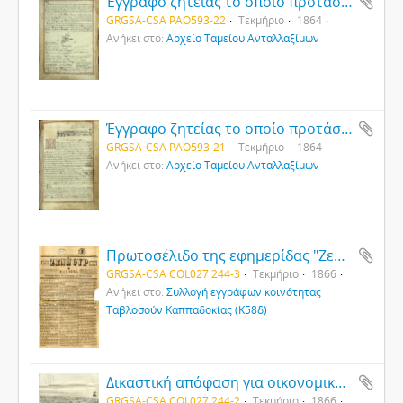
Έγγραφο ζητείας το οποίο προτάσσεται στον κώδικας της Μονής Ιωάννου του Προδρόμου Τυάνων (Ντενεΐ) (2)
GRGSA-CSA PAO593-22
Τεκμήριο
1864
Ανήκει στο:
Αρχείο Ταμείου Ανταλλαξίμων
Έγγραφο ζητείας το οποίο προτάσσεται στον κώδικας της Μονής Ιωάννου του Προδρόμου Τυάνων (Ντενεΐ) (1)
GRGSA-CSA PAO593-21
Τεκμήριο
1864
Ανήκει στο:
Αρχείο Ταμείου Ανταλλαξίμων
Πρωτοσέλιδο της εφημερίδας "Ζενπούρ" στα καραμανλίδικα
GRGSA-CSA COL027.244-3
Τεκμήριο
1866
Ανήκει στο:
Συλλογή εγγράφων κοινότητας
Ταβλοσούν Καππαδοκίας (Κ58δ)
Δικαστική απόφαση για οικονομικές και κτηματικές διαφορές
GRGSA-CSA COL027.244-2
Τεκμήριο
1866