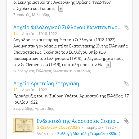
δ. Εκκλησιαστικά της Ανατολικής Θράκης, 1922-1967
ε. Σχολικά και Εκπαιδε
...
»
Σαραντής, Μιλτιάδης
Αρχείο Φιλολογικού Συλλόγου Κωνσταντινουπόλεως
14
Αρχείο
1918-1922
Λογοδοσίες και πεπραγμένα του Συλλόγου (1918-1922).
Αναμνηστική ακρόασις επί τη Εκατονταετηρίδι της Ελληνικής
Επαναστάσεως, Έκκλησις του Συλλόγου υπέρ των
δικαιωμάτων του Ελληνισμού (1919), τηλεγραφήματα προς
τον G. Clemenceau (1919), επιστολή προς τον Ελ
...
»
Φιλολογικός Σύλλογος Κωνσταντινουπόλεως
Αρχείο Αριστείδη Στεργιάδη
13
Αρχείο
1922
Προκήρυξις του εν Σμύρνη Υπάτου Αρμοστού της Ελλάδος, 17
Ιουλίου 1922
Στεργιάδης, Αριστείδης
Ενδεικτικό της Αναστασίας Σταμούλη από το Ζάππειο Παρθεναγωγείο Κωνσταντινούπολης
GRGSA-CSA COL037.03-3
Τεκμήριο
1892
Ανήκει στο:
Συλλογή Μιλτιάδη Σταμούλη (Κ85στ)