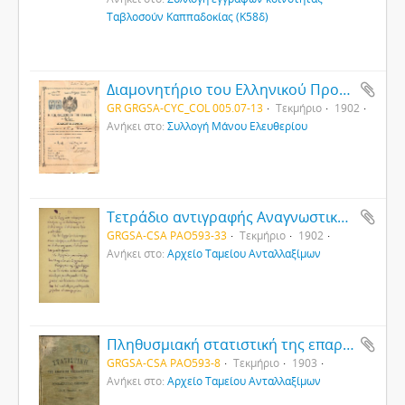
Ταβλοσούν Καππαδοκίας (Κ58δ)
Διαμονητήριο του Ελληνικού Προξενείου στη Σμύρνη
GR GRGSA-CYC_COL 005.07-13
Τεκμήριο
1902
Ανήκει στο:
Συλλογή Μάνου Ελευθερίου
Τετράδιο αντιγραφής Αναγνωστικού μαθητή Γ΄ ταξης σχολείου στην Άγκυρα (2)
GRGSA-CSA PAO593-33
Τεκμήριο
1902
Ανήκει στο:
Αρχείο Ταμείου Ανταλλαξίμων
Πληθυσμιακή στατιστική της επαρχίας Νεοκαισάρειας
GRGSA-CSA PAO593-8
Τεκμήριο
1903
Ανήκει στο:
Αρχείο Ταμείου Ανταλλαξίμων