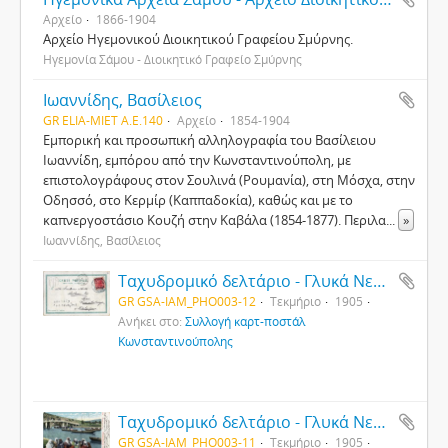
Αρχείο
1866-1904
Αρχείο Ηγεμονικού Διοικητικού Γραφείου Σμύρνης.
Ηγεμονία Σάμου - Διοικητικό Γραφείο Σμύρνης
Ιωαννίδης, Βασίλειος
GR ELIA-MIET Α.Ε.140
Αρχείο
1854-1904
Εμπορική και προσωπική αλληλογραφία του Βασίλειου
Ιωαννίδη, εμπόρου από την Κωνσταντινούπολη, με
επιστολογράφους στον Σουλινά (Ρουμανία), στη Μόσχα, στην
Οδησσό, στο Κερμίρ (Καππαδοκία), καθώς και με το
καπνεργοστάσιο Κουζή στην Καβάλα (1854-1877). Περιλα
...
»
Ιωαννίδης, Βασίλειος
Ταχυδρομικό δελτάριο - Γλυκά Νερά Κωνσταντινούπολης (2)
GR GSA-IAM_PHO003-12
Τεκμήριο
1905
Ανήκει στο:
Συλλογή καρτ-ποστάλ
Κωνσταντινούπολης
Ταχυδρομικό δελτάριο - Γλυκά Νερά Κωνσταντινούπολης (1)
GR GSA-IAM_PHO003-11
Τεκμήριο
1905