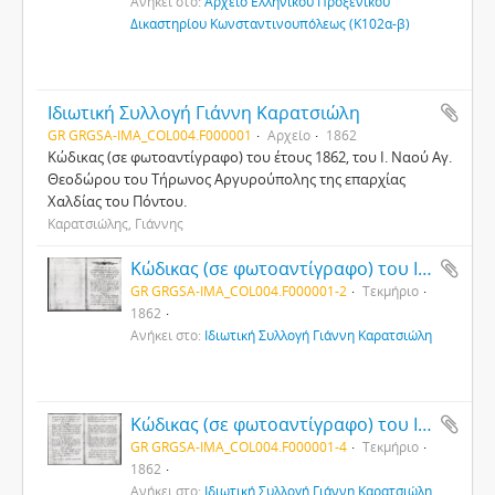
Ανήκει στο:
Αρχείο Ελληνικού Προξενικού
Δικαστηρίου Κωνσταντινουπόλεως (Κ102α-β)
Ιδιωτική Συλλογή Γιάννη Καρατσιώλη
GR GRGSA-IMA_COL004.F000001
Αρχείο
1862
Κώδικας (σε φωτοαντίγραφο) του έτους 1862, του Ι. Ναού Αγ.
Θεοδώρου του Τήρωνος Αργυρούπολης της επαρχίας
Χαλδίας του Πόντου.
Καρατσιώλης, Γιάννης
Κώδικας (σε φωτοαντίγραφο) του Ι. Ναού Αγ. Θεοδώρου του Τήρωνος της κωμόπολης Χαλδίας (Αργυρούπολης) του Πόντου (2)
GR GRGSA-IMA_COL004.F000001-2
Τεκμήριο
1862
Ανήκει στο:
Ιδιωτική Συλλογή Γιάννη Καρατσιώλη
Κώδικας (σε φωτοαντίγραφο) του Ι. Ναού Αγ. Θεοδώρου του Τήρωνος της κωμόπολης Χαλδίας (Αργυρούπολης) του Πόντου (4)
GR GRGSA-IMA_COL004.F000001-4
Τεκμήριο
1862
Ανήκει στο:
Ιδιωτική Συλλογή Γιάννη Καρατσιώλη