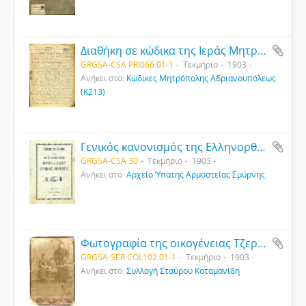
Διαθήκη σε κώδικα της Ιεράς Μητροπόλεως Αδριανουπόλεως (1)
GRGSA-CSA PRI066.01-1
Τεκμήριο
1903
Ανήκει στο:
Κώδικες Μητρόπολης Αδριανουπόλεως
(Κ213)
Γενικός κανονισμός της Ελληνορθόδοξης κοινότητας Φιλαδέλφειας
GRGSA-CSA 30
Τεκμήριο
1903
Ανήκει στο:
Αρχείο Ύπατης Αρμοστείας Σμύρνης
Φωτογραφία της οικογένειας Τζερίδη στη Νικόπολη του Πόντου
GRGSA-SER COL102.01-1
Τεκμήριο
1903
Ανήκει στο:
Συλλογή Σταύρου Κοταμανίδη