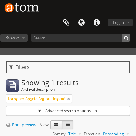
Log in
Browse
Filters
Showing 1 results
Archival description
Ιστορικό Αρχείο Δήμου Πειραιά
Advanced search options
Print preview
View:
Sort by:
Title
Direction:
Descending