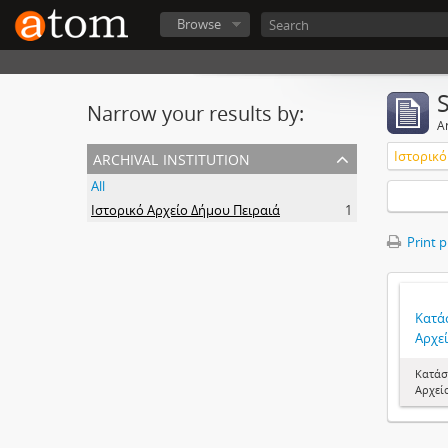
Browse
Narrow your results by:
Ar
archival institution
Ιστορικό
All
Ιστορικό Αρχείο Δήμου Πειραιά
1
Print 
Κατά
Αρχεί
Κατάσ
Αρχεί