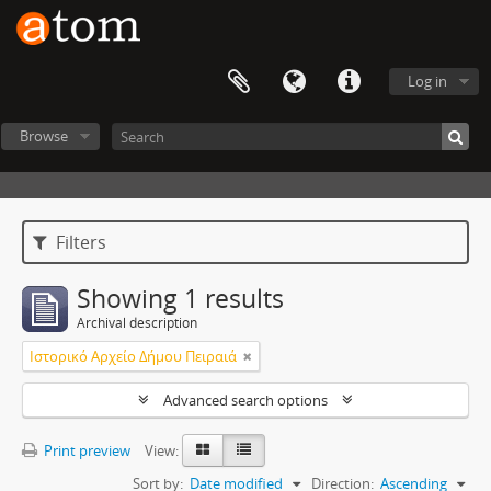
Log in
Browse
Filters
Showing 1 results
Archival description
Ιστορικό Αρχείο Δήμου Πειραιά
Advanced search options
Print preview
View:
Sort by:
Date modified
Direction:
Ascending