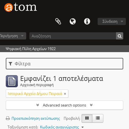
Σύνδεση
Περιήγηση
Ψηφιακή Πύλη Αρχείων 1922
Φίλτρα
Εμφανίζει 1 αποτελέσματα
Αρχειακή περιγραφή
Ιστορικό Αρχείο Δήμου Πειραιά
Advanced search options
Προεπισκόπηση εκτύπωσης
Προβολή:
Ταξινόμηση κατά:
Κωδικός αναγνώρισης