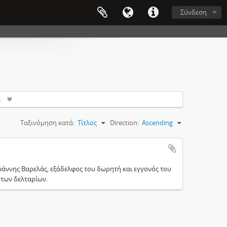
Σύνδεση
s
Ταξινόμηση κατά:
Τίτλος
Direction:
Ascending
 Ιωάννης Βαρελάς, εξάδελφος του δωρητή και εγγονός του
 των δελταρίων.