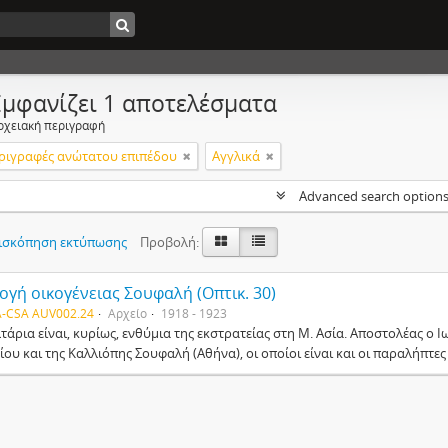
Εμφανίζει 1 αποτελέσματα
ρχειακή περιγραφή
ριγραφές ανώτατου επιπέδου
Αγγλικά
Advanced search option
ισκόπηση εκτύπωσης
Προβολή:
ογή οικογένειας Σουφαλή (Οπτικ. 30)
-CSA AUV002.24
Αρχείο
1918 - 1923
λτάρια είναι, κυρίως, ενθύμια της εκστρατείας στη Μ. Ασία. Αποστολέας ο
ου και της Καλλιόπης Σουφαλή (Αθήνα), οι οποίοι είναι και οι παραλήπτες