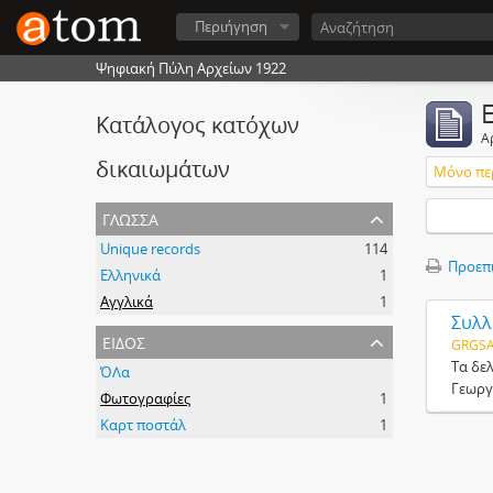
Περιήγηση
Ψηφιακή Πύλη Αρχείων 1922
Κατάλογος κατόχων
Α
δικαιωμάτων
Μόνο πε
γλώσσα
Unique records
114
Προεπ
Ελληνικά
1
Αγγλικά
1
Συλλ
είδος
GRGSA
Τα δε
ΌΛα
Γεωργί
Φωτογραφίες
1
Καρτ ποστάλ
1